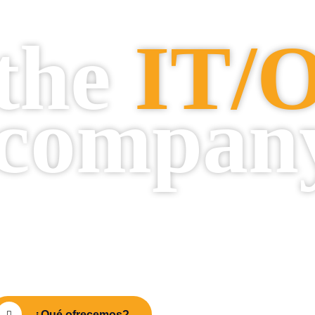
the
IT/O
compan
Somos expertos en Industria
¿Qué ofrecemos?