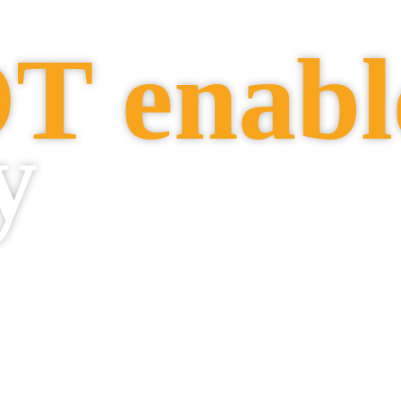
T enabl
y
 4.0