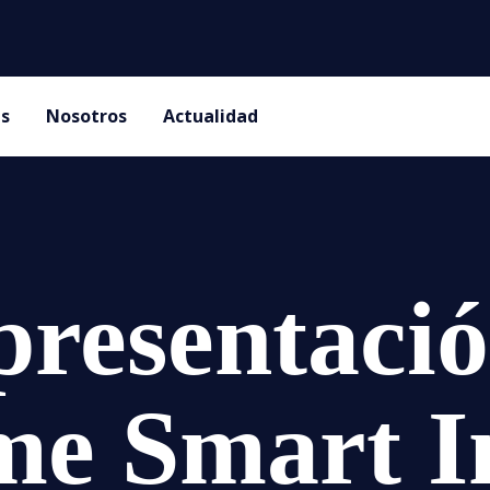
es
Nosotros
Actualidad
presentació
me Smart I