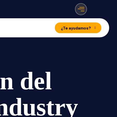
¿Te ayudamos?
n del
ndustry